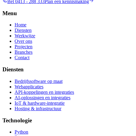
Bel 0413 - 288 333
Plan een kennismaking
Menu
Home
Diensten
Werkwijze
Over ons
Projecten
Branches
Contact
Diensten
Bedrijfssoftware op maat
Webapplicaties
API-koppelingen en integraties
AI-oplossingen en integraties
IoT & hardware-integratie
Hosting & infrastructuur
Technologie
Python