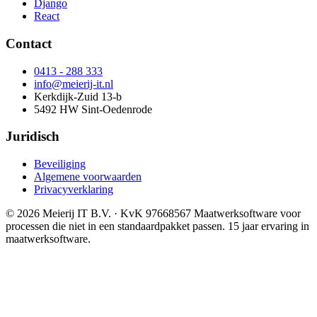
Django
React
Contact
0413 - 288 333
info@meierij-it.nl
Kerkdijk-Zuid 13-b
5492 HW Sint-Oedenrode
Juridisch
Beveiliging
Algemene voorwaarden
Privacyverklaring
© 2026 Meierij IT B.V.
· KvK 97668567
Maatwerksoftware voor
processen die niet in een standaardpakket passen. 15 jaar ervaring in
maatwerksoftware.