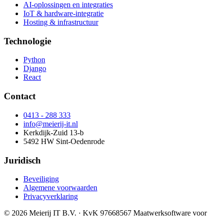
AI-oplossingen en integraties
IoT & hardware-integratie
Hosting & infrastructuur
Technologie
Python
Django
React
Contact
0413 - 288 333
info@meierij-it.nl
Kerkdijk-Zuid 13-b
5492 HW Sint-Oedenrode
Juridisch
Beveiliging
Algemene voorwaarden
Privacyverklaring
© 2026 Meierij IT B.V.
· KvK 97668567
Maatwerksoftware voor