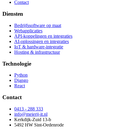
Contact
Diensten
Bedrijfssoftware op maat
Webapplicaties
API-koppelingen en integraties
AI-oplossingen en integraties
IoT & hardware-integratie
Hosting & infrastructuur
Technologie
Python
Django
React
Contact
0413 - 288 333
info@meierij-it.nl
Kerkdijk-Zuid 13-b
5492 HW Sint-Oedenrode