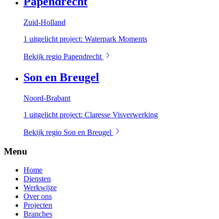
Papendrecht
Zuid-Holland
1 uitgelicht project: Waterpark Moments
Bekijk regio Papendrecht
Son en Breugel
Noord-Brabant
1 uitgelicht project: Claresse Visverwerking
Bekijk regio Son en Breugel
Menu
Home
Diensten
Werkwijze
Over ons
Projecten
Branches