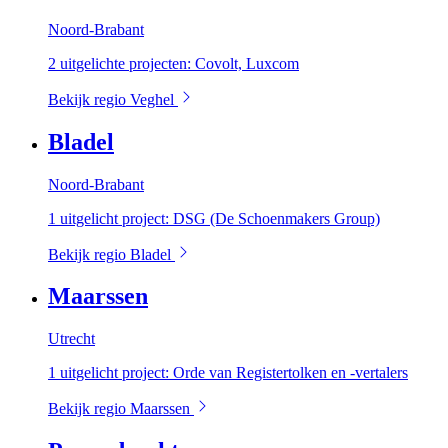
Noord-Brabant
2 uitgelichte projecten: Covolt, Luxcom
Bekijk regio Veghel
Bladel
Noord-Brabant
1 uitgelicht project: DSG (De Schoenmakers Group)
Bekijk regio Bladel
Maarssen
Utrecht
1 uitgelicht project: Orde van Registertolken en -vertalers
Bekijk regio Maarssen