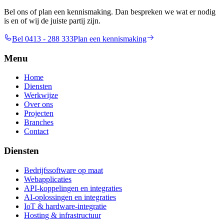
Bel ons of plan een kennismaking. Dan bespreken we wat er nodig
is en of wij de juiste partij zijn.
Bel 0413 - 288 333
Plan een kennismaking
Menu
Home
Diensten
Werkwijze
Over ons
Projecten
Branches
Contact
Diensten
Bedrijfssoftware op maat
Webapplicaties
API-koppelingen en integraties
AI-oplossingen en integraties
IoT & hardware-integratie
Hosting & infrastructuur