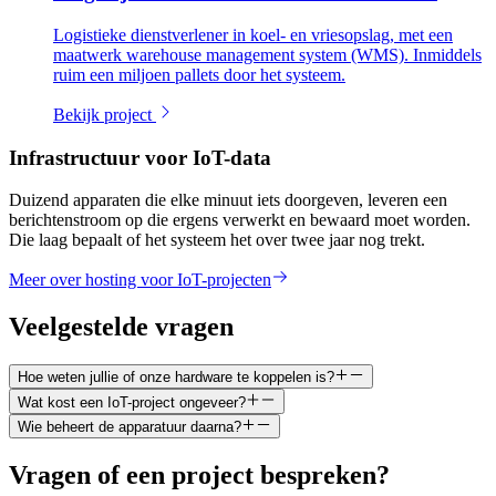
Logistieke dienstverlener in koel- en vriesopslag, met een
maatwerk warehouse management system (WMS). Inmiddels
ruim een miljoen pallets door het systeem.
Bekijk project
Infrastructuur voor IoT-data
Duizend apparaten die elke minuut iets doorgeven, leveren een
berichtenstroom op die ergens verwerkt en bewaard moet worden.
Die laag bepaalt of het systeem het over twee jaar nog trekt.
Meer over hosting voor IoT-projecten
Veelgestelde vragen
Hoe weten jullie of onze hardware te koppelen is?
Wat kost een IoT-project ongeveer?
Wie beheert de apparatuur daarna?
Vragen of een project bespreken?