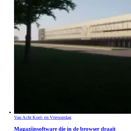
Van Acht Koel- en Vriesopslag
Magazijnsoftware die in de browser draait