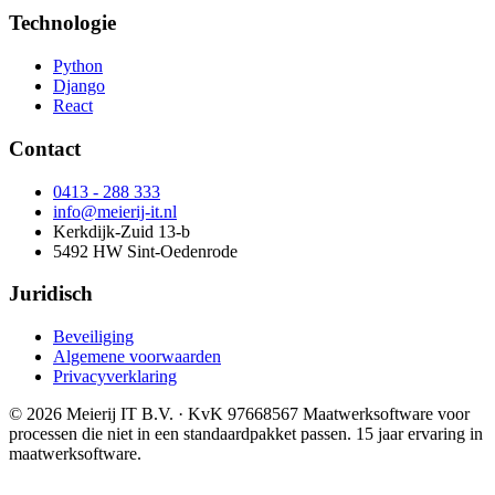
Technologie
Python
Django
React
Contact
0413 - 288 333
info@meierij-it.nl
Kerkdijk-Zuid 13-b
5492 HW Sint-Oedenrode
Juridisch
Beveiliging
Algemene voorwaarden
Privacyverklaring
© 2026 Meierij IT B.V.
· KvK 97668567
Maatwerksoftware voor
processen die niet in een standaardpakket passen. 15 jaar ervaring in
maatwerksoftware.