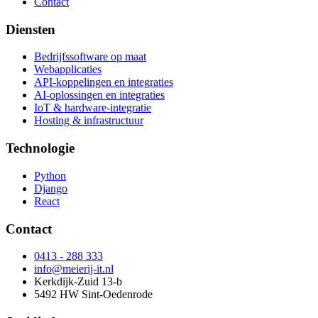
Contact
Diensten
Bedrijfssoftware op maat
Webapplicaties
API-koppelingen en integraties
AI-oplossingen en integraties
IoT & hardware-integratie
Hosting & infrastructuur
Technologie
Python
Django
React
Contact
0413 - 288 333
info@meierij-it.nl
Kerkdijk-Zuid 13-b
5492 HW Sint-Oedenrode