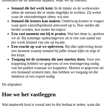
momenten die de uitkomst bepalen. Waar we op rekenen:
Iemand die het werk kent.
In de intake en de werksessies
zitten de mensen die er straks dagelijks in werken. Zij weten
waar de uitzonderingen zitten, wij niet.
Iemand die keuzes kan maken.
Onderweg komen er vragen
waar geen vanzelfsprekend antwoord op is. Hoe sneller die
beslist worden, hoe korter het traject.
Een vast moment om bij te praten.
Wat het ritme is, spreken
we af. Bij sommige opdrachtgevers zit er een vast aantal uur
per week iemand van ons op locatie.
Een reactie op wat we opleveren.
Bij elke oplevering hoort
een moment waarop iemand bij jullie ernaar kijkt en zegt of
het klopt.
Toegang tot de systemen die mee moeten doen.
Voor een
koppeling hebben we gegevens of een testomgeving nodig
van het pakket waaraan we koppelen. Moeten er gegevens uit
een bestaand systeem mee, dan hebben we toegang tot die
databron of een export nodig.
De afspraken
Hoe we het vastleggen
Wat maatwerk kost is vooraf niet in één bedrag te zetten, want dat