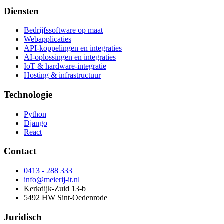
Diensten
Bedrijfssoftware op maat
Webapplicaties
API-koppelingen en integraties
AI-oplossingen en integraties
IoT & hardware-integratie
Hosting & infrastructuur
Technologie
Python
Django
React
Contact
0413 - 288 333
info@meierij-it.nl
Kerkdijk-Zuid 13-b
5492 HW Sint-Oedenrode
Juridisch