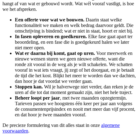
hangt af van wat er gebouwd wordt. Wat wél vooraf vastligt, is hoe
we het afspreken.
Een offerte voor wat we bouwen.
Daarin staat welke
functionaliteit we maken en welk bedrag daarvoor geldt. Die
omschrijving is bindend; wat er niet in staat, hoort er niet bij.
In fasen opleveren en goedkeuren.
Elke fase gaat apart ter
beoordeling, en een fase die is goedgekeurd halen we later
niet meer open.
Wat er daarna bij komt, gaat op uren.
Voor meerwerk en
nieuwe wensen sturen we geen nieuwe offerte, want die
ronde zit vooral in de weg als je wilt schakelen. We schatten
vooraf in wat iets vraagt, jij zegt of het doorgaat, en je betaalt
de tijd die het kost. Blijkt het meer te worden dan we dachten,
dan hoor je dat voordat we verder gaan.
Stoppen kan.
Wil je halverwege niet verder, dan reken je de
uren af die tot dat moment gemaakt zijn, niet het hele traject.
Beheer loopt per jaar
, met twee maanden opzegtermijn.
Tarieven passen we hoogstens één keer per jaar aan volgens
de consumentenprijsindex en nooit met meer dan vijf procent,
en dat hoor je twee maanden vooraf.
De precieze formulering van dit alles staat in onze
algemene
voorwaarden
.