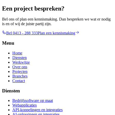
Een project bespreken?
Bel ons of plan een kennismaking. Dan bespreken we wat er nodig
is en of wij de juiste partij zijn.
Bel 0413 - 288 333
Plan een kennismaking
Menu
Home
Diensten
Werkwijze
Over ons
Projecten
Branches
Contact
Diensten
Bedrijfssoftware op maat
Webapplicaties
API-koppelingen en integraties
AI-oplossingen en integraties