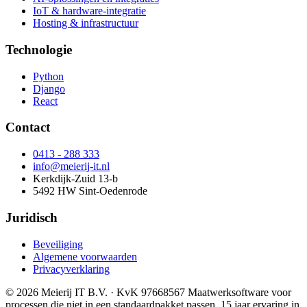
IoT & hardware-integratie
Hosting & infrastructuur
Technologie
Python
Django
React
Contact
0413 - 288 333
info@meierij-it.nl
Kerkdijk-Zuid 13-b
5492 HW Sint-Oedenrode
Juridisch
Beveiliging
Algemene voorwaarden
Privacyverklaring
© 2026 Meierij IT B.V.
· KvK 97668567
Maatwerksoftware voor
processen die niet in een standaardpakket passen. 15 jaar ervaring in