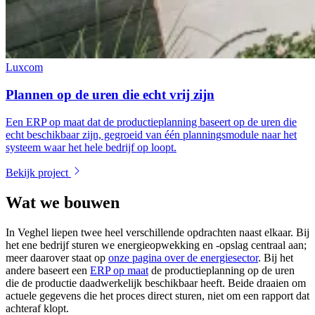
Luxcom
Plannen op de uren die echt vrij zijn
Een ERP op maat dat de productieplanning baseert op de uren die
echt beschikbaar zijn, gegroeid van één planningsmodule naar het
systeem waar het hele bedrijf op loopt.
Bekijk project
Wat we bouwen
In Veghel liepen twee heel verschillende opdrachten naast elkaar. Bij
het ene bedrijf sturen we energieopwekking en -opslag centraal aan;
meer daarover staat op
onze pagina over de energiesector
. Bij het
andere baseert een
ERP op maat
de productieplanning op de uren
die de productie daadwerkelijk beschikbaar heeft. Beide draaien om
actuele gegevens die het proces direct sturen, niet om een rapport dat
achteraf klopt.