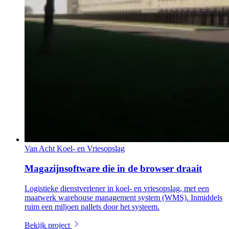
Van Acht Koel- en Vriesopslag
Magazijnsoftware die in de browser draait
Logistieke dienstverlener in koel- en vriesopslag, met een
maatwerk warehouse management system (WMS). Inmiddels
ruim een miljoen pallets door het systeem.
Bekijk project