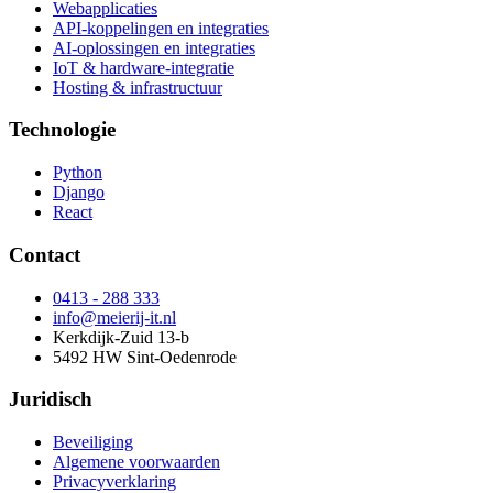
Webapplicaties
API-koppelingen en integraties
AI-oplossingen en integraties
IoT & hardware-integratie
Hosting & infrastructuur
Technologie
Python
Django
React
Contact
0413 - 288 333
info@meierij-it.nl
Kerkdijk-Zuid 13-b
5492 HW Sint-Oedenrode
Juridisch
Beveiliging
Algemene voorwaarden
Privacyverklaring