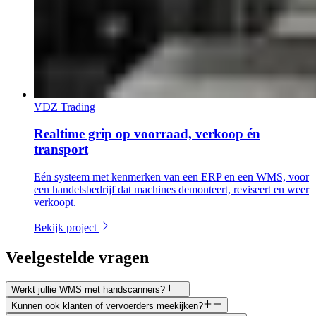
VDZ Trading
Realtime grip op voorraad, verkoop én
transport
Eén systeem met kenmerken van een ERP en een WMS, voor
een handelsbedrijf dat machines demonteert, reviseert en weer
verkoopt.
Bekijk project
Veelgestelde vragen
Werkt jullie WMS met handscanners?
Kunnen ook klanten of vervoerders meekijken?