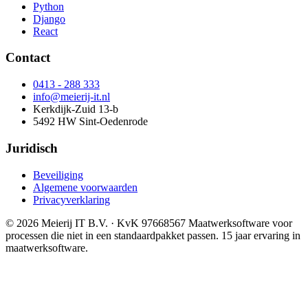
Python
Django
React
Contact
0413 - 288 333
info@meierij-it.nl
Kerkdijk-Zuid 13-b
5492 HW Sint-Oedenrode
Juridisch
Beveiliging
Algemene voorwaarden
Privacyverklaring
© 2026 Meierij IT B.V.
· KvK 97668567
Maatwerksoftware voor
processen die niet in een standaardpakket passen. 15 jaar ervaring in
maatwerksoftware.