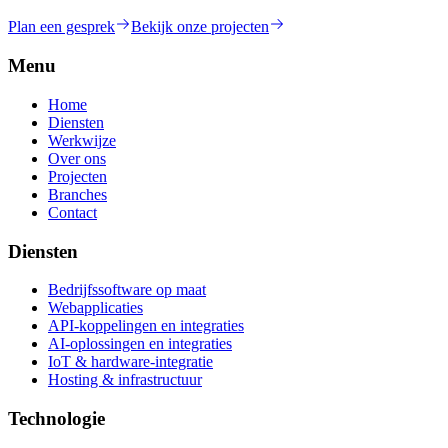
Plan een gesprek
Bekijk onze projecten
Menu
Home
Diensten
Werkwijze
Over ons
Projecten
Branches
Contact
Diensten
Bedrijfssoftware op maat
Webapplicaties
API-koppelingen en integraties
AI-oplossingen en integraties
IoT & hardware-integratie
Hosting & infrastructuur
Technologie