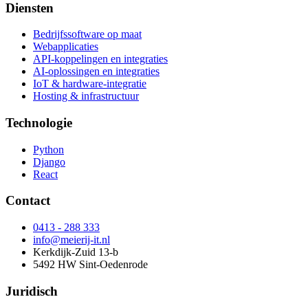
Diensten
Bedrijfssoftware op maat
Webapplicaties
API-koppelingen en integraties
AI-oplossingen en integraties
IoT & hardware-integratie
Hosting & infrastructuur
Technologie
Python
Django
React
Contact
0413 - 288 333
info@meierij-it.nl
Kerkdijk-Zuid 13-b
5492 HW Sint-Oedenrode
Juridisch