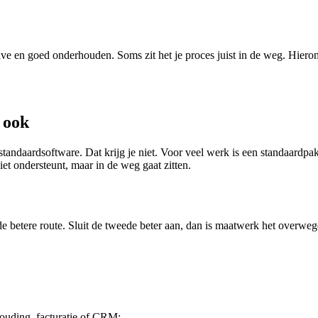
ive en goed onderhouden. Soms zit het je proces juist in de weg. Hieron
 ook
ndaardsoftware. Dat krijg je niet. Voor veel werk is een standaardpak
et ondersteunt, maar in de weg gaat zitten.
jk de betere route. Sluit de tweede beter aan, dan is maatwerk het overwe
houding, facturatie of CRM;