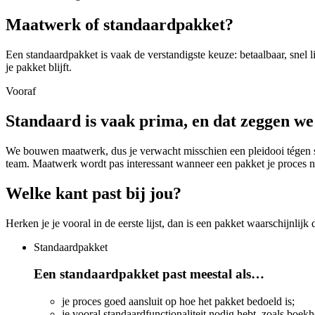
Maatwerk of standaardpakket?
Een standaardpakket is vaak de verstandigste keuze: betaalbaar, snel l
je pakket blijft.
Vooraf
Standaard is vaak prima, en dat zeggen we
We bouwen maatwerk, dus je verwacht misschien een pleidooi tégen sta
team. Maatwerk wordt pas interessant wanneer een pakket je proces ni
Welke kant past bij jou?
Herken je je vooral in de eerste lijst, dan is een pakket waarschijnli
Standaardpakket
Een standaardpakket past meestal als…
je proces goed aansluit op hoe het pakket bedoeld is;
je vooral standaardfunctionaliteit nodig hebt, zoals boek