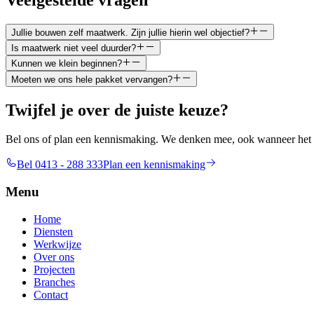
Veelgestelde vragen
Jullie bouwen zelf maatwerk. Zijn jullie hierin wel objectief?
Is maatwerk niet veel duurder?
Kunnen we klein beginnen?
Moeten we ons hele pakket vervangen?
Twijfel je over de juiste keuze?
Bel ons of plan een kennismaking. We denken mee, ook wanneer het 
Bel 0413 - 288 333
Plan een kennismaking
Menu
Home
Diensten
Werkwijze
Over ons
Projecten
Branches
Contact