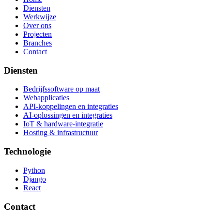
Diensten
Werkwijze
Over ons
Projecten
Branches
Contact
Diensten
Bedrijfssoftware op maat
Webapplicaties
API-koppelingen en integraties
AI-oplossingen en integraties
IoT & hardware-integratie
Hosting & infrastructuur
Technologie
Python
Django
React
Contact